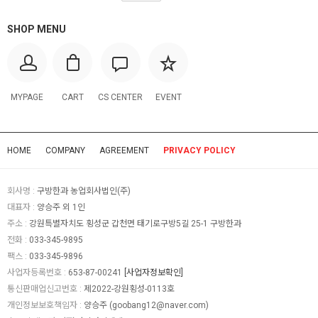
SHOP MENU
MYPAGE
CART
CS CENTER
EVENT
HOME
COMPANY
AGREEMENT
PRIVACY POLICY
회사명 :
구방한과 농업회사법인(주)
대표자 :
양승주 외 1인
주소 :
강원특별자치도 횡성군 갑천면 태기로구방5길 25-1 구방한과
전화 :
033-345-9895
팩스 :
033-345-9896
사업자등록번호 :
653-87-00241
[사업자정보확인]
통신판매업신고번호 :
제2022-강원횡성-0113호
개인정보보호책임자 :
양승주 (
goobang12@naver.com
)